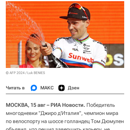
© AFP 2024 / Luk BENIES
Читать в
МАКС
Дзен
МОСКВА, 15 авг – РИА Новости.
Победитель
многодневки "Джиро д'Италия", чемпион мира
по велоспорту на шоссе голландец Том Дюмулен
объявил, что решил завершить карьеру, не