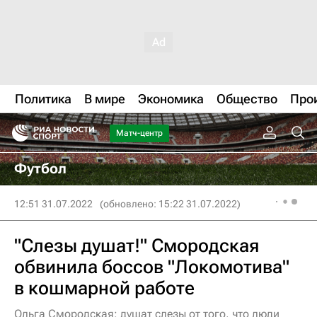
Политика
В мире
Экономика
Общество
Про
Матч-центр
Футбол
12:51 31.07.2022
(обновлено: 15:22 31.07.2022)
"Слезы душат!" Смородская
обвинила боссов "Локомотива"
в кошмарной работе
Ольга Смородская: душат слезы от того, что люди