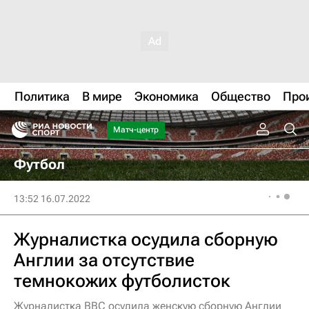
Политика
В мире
Экономика
Общество
Про
Матч-центр
Футбол
13:52 16.07.2022
Журналистка осудила сборную
Англии за отсутствие
темнокожих футболисток
Журналистка BBC осудила женскую сборную Англии