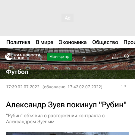
Политика
В мире
Экономика
Общество
Про
Матч-центр
Футбол
17:39 02.07.2022
(обновлено: 17:42 02.07.2022)
Александр Зуев покинул "Рубин"
"Рубин" объявил о расторжении контракта с
Александром Зуевым