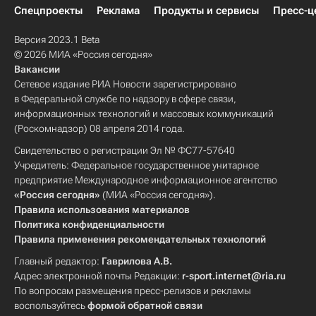
Спецпроекты
Реклама
Продукты и сервисы
Пресс-ц
Версия 2023.1 Beta
© 2026 МИА «Россия сегодня»
Вакансии
Сетевое издание РИА Новости зарегистрировано
в Федеральной службе по надзору в сфере связи,
информационных технологий и массовых коммуникаций
(Роскомнадзор) 08 апреля 2014 года.
Свидетельство о регистрации Эл № ФС77-57640
Учредитель: Федеральное государственное унитарное
предприятие Международное информационное агентство
«Россия сегодня»
(МИА «Россия сегодня»).
Правила использования материалов
Политика конфиденциальности
Правила применения рекомендательных технологий
Главный редактор:
Гаврилова А.В.
Адрес электронной почты Редакции:
r-sport.internet@ria.ru
По вопросам размещения пресс-релизов и рекламы
воспользуйтесь
формой обратной связи