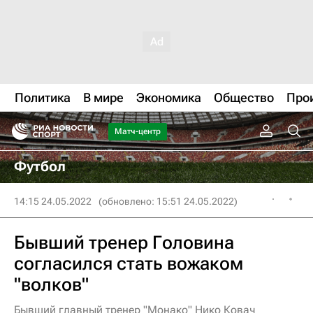
Политика
В мире
Экономика
Общество
Про
Матч-центр
Футбол
14:15 24.05.2022
(обновлено: 15:51 24.05.2022)
Бывший тренер Головина
согласился стать вожаком
"волков"
Бывший главный тренер "Монако" Нико Ковач