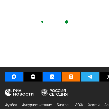
Футбол
Фигурное катание
Биатлон
ЗОЖ
Хоккей
Ав