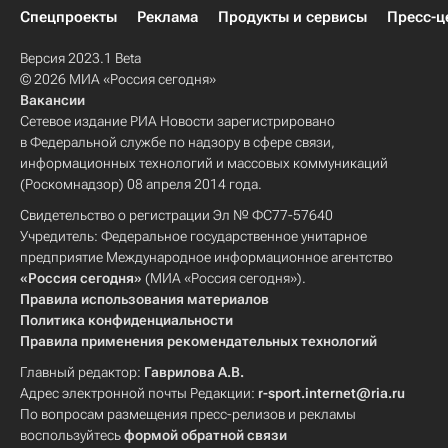
Спецпроекты
Реклама
Продукты и сервисы
Пресс-ц
Версия 2023.1 Beta
© 2026 МИА «Россия сегодня»
Вакансии
Сетевое издание РИА Новости зарегистрировано
в Федеральной службе по надзору в сфере связи,
информационных технологий и массовых коммуникаций
(Роскомнадзор) 08 апреля 2014 года.
Свидетельство о регистрации Эл № ФС77-57640
Учредитель: Федеральное государственное унитарное
предприятие Международное информационное агентство
«Россия сегодня»
(МИА «Россия сегодня»).
Правила использования материалов
Политика конфиденциальности
Правила применения рекомендательных технологий
Главный редактор:
Гаврилова А.В.
Адрес электронной почты Редакции:
r-sport.internet@ria.ru
По вопросам размещения пресс-релизов и рекламы
воспользуйтесь
формой обратной связи