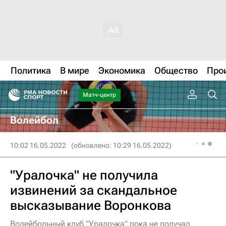
Политика
В мире
Экономика
Общество
Про
Матч-центр
Волейбол
10:02 16.05.2022
(обновлено: 10:29 16.05.2022)
"Уралочка" не получила
извинений за скандальное
высказывание Воронкова
Волейбольный клуб "Уралочка" пока не получал