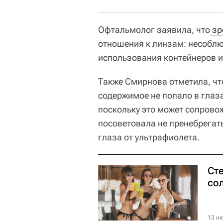
Офтальмолог заявила, что
 з
отношения к линзам: несоблю
использования контейнеров и
Также Смирнова отметила, чт
содержимое не попало в глаза
поскольку это может сопрово
посоветовала не пренебрега
глаза от ультрафиолета.
Сте
со
13 ию