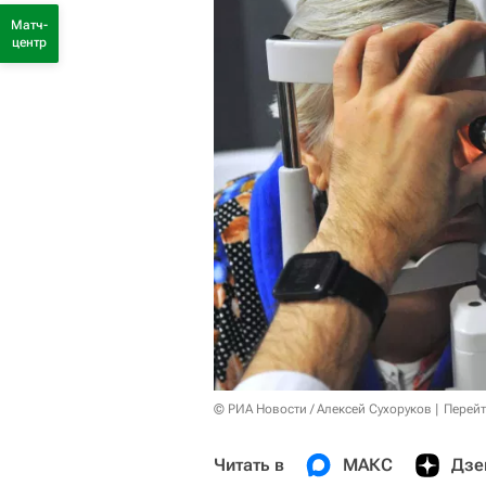
Матч-
центр
© РИА Новости / Алексей Сухоруков
Перейт
Читать в
МАКС
Дзе