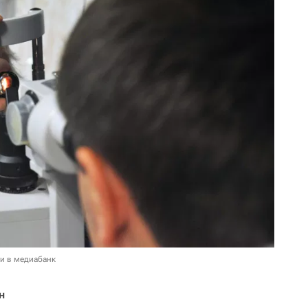
и в медиабанк
н