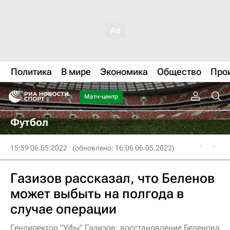
Политика
В мире
Экономика
Общество
Про
Матч-центр
Футбол
15:59 06.05.2022
(обновлено: 16:06 06.05.2022)
Газизов рассказал, что Беленов
может выбыть на полгода в
случае операции
Гендиректор "Уфы" Газизов: восстановление Беленова