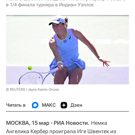
в 1/4 финала турнира в Индиан-Уэллсе
© REUTERS / Jayne Kamin-Oncea
Читать в
МАКС
Дзен
МОСКВА, 15 мар - РИА Новости.
Немка
Ангелика Кербер проиграла Иге Швентек из