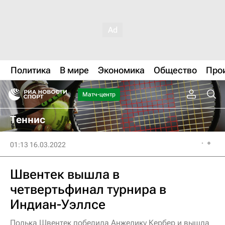
Политика
В мире
Экономика
Общество
Про
Матч-центр
Теннис
01:13 16.03.2022
Швентек вышла в
четвертьфинал турнира в
Индиан-Уэллсе
Полька Швентек победила Анжелику Кербер и вышла