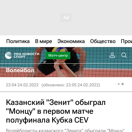
Политика
В мире
Экономика
Общество
Про
Матч-центр
Волейбол
23:04 24.02.2022
(обновлено: 23:05 24.02.2022)
Казанский "Зенит" обыграл
"Монцу" в первом матче
полуфинала Кубка CEV
Волейболисты казанского "Зенита" обыграли "Монцу"