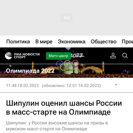
Политика
В мире
Экономика
Общество
Про
Матч-центр
Олимпиада 2022
11:48 18.02.2022
(обновлено: 12:51 18.02.2022)
Шипулин оценил шансы России
в масс-старте на Олимпиаде
Шипулин: у России высокие шансы на призы в
мужском масс-старте на Олимпиаде