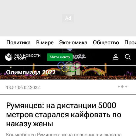
Политика
В мире
Экономика
Общество
Про
Матч-центр
Олимпиада 2022
13:51 06.02.2022
Румянцев: на дистанции 5000
метров старался кайфовать по
наказу жены
Конькобежец Румянцев: жена позвонила и сказала