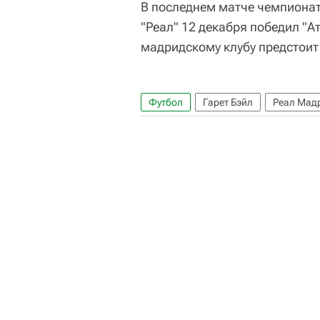
В последнем матче чемпиона
"Реал" 12 декабря победил "А
мадридскому клубу предстоит 
Футбол
Гарет Бэйл
Реал Мад