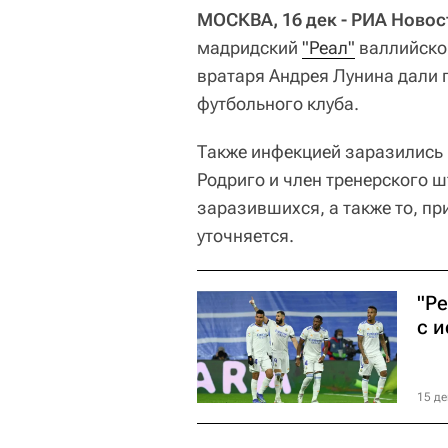
МОСКВА, 16 дек - РИА Новос
мадридский
"Реал"
валлийског
вратаря Андрея Лунина дали 
футбольного клуба.
Также инфекцией заразились
Родриго и член тренерского 
заразившихся, а также то, пр
уточняется.
"Ре
с и
15 де