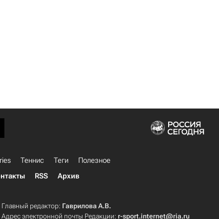
ries
Теннис
Теги
Полезное
нтакты
RSS
Архив
Главный редактор:
Гаврилова А.В.
Адрес электронной почты Редакции:
r-sport.internet@ria.ru