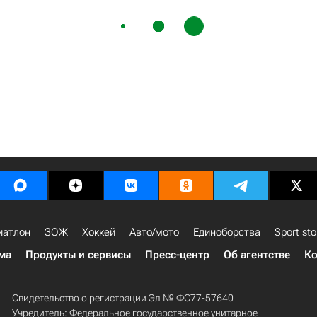
иатлон
ЗОЖ
Хоккей
Авто/мото
Единоборства
Sport sto
ма
Продукты и сервисы
Пресс-центр
Об агентстве
Ко
Свидетельство о регистрации Эл № ФС77-57640
Учредитель: Федеральное государственное унитарное