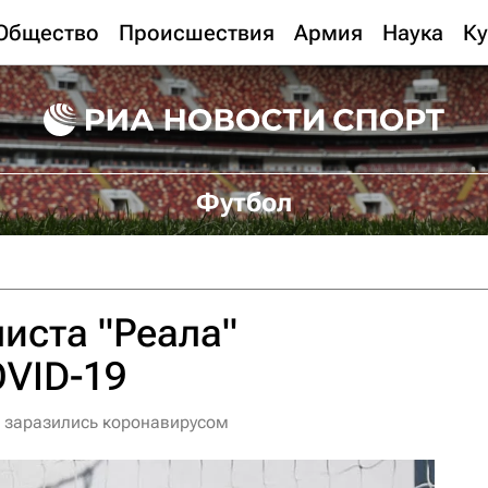
Общество
Происшествия
Армия
Наука
Ку
Футбол
иста "Реала"
OVID-19
н заразились коронавирусом