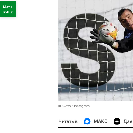
Матч-
центр
© Фото : Instagram
Читать в
МАКС
Дзе