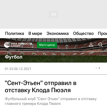
Политика
В мире
Экономика
Общество
Про
Матч-центр
Футбол
01:53 06.12.2021
"Сент-Этьен" отправил в
отставку Клода Пюэля
Футбольный клуб "Сент-Этьен" отправил в отставку
главного тренера Клода Пюэля