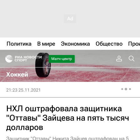
Политика
В мире
Экономика
Общество
Про
Матч-центр
Хоккей
21:23 25.11.2021
НХЛ оштрафовала защитника
"Оттавы" Зайцева на пять тысяч
долларов
Защитник "Оттавы" Никита Зайцев оштрафован на 5