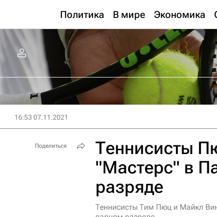
Политика
В мире
Экономика
16:53 07.11.2021
Теннисисты Пю
Поделиться
"Мастерс" в П
разряде
Теннисисты Тим Пюц и Майкл Вин
парном разряде