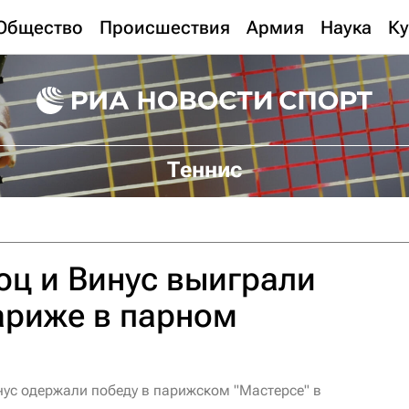
Общество
Происшествия
Армия
Наука
Ку
Теннис
ц и Винус выиграли
ариже в парном
ус одержали победу в парижском "Мастерсе" в