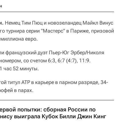
н
и.
Немец Тим Пюц и новозеландец Майкл Винус
го турнира серии "Мастерс" в Париже, призовой
 миллиона евро.
ли французский дуэт Пьер-Юг Эрбер/Николя
мером, со счетом 6:3, 6:7 (4:7), 11:9.
1 час 52 минуты.
ой титул ATP в карьере в парном разряде, 34-
рофей в парах.
первой попытки: сборная России по
ннису выиграла Кубок Билли Джин Кинг