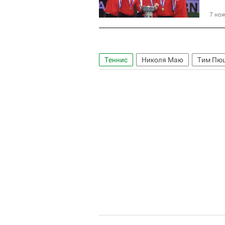
7 ноя
Теннис
Николя Маю
Тим Пю