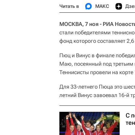
Читать в
МАКС
Дзе
МОСКВА, 7 ноя - РИА Новост
стали победителями теннисно
фонд которого составляет 2,6
Пюц и Винус в финале победи
Маю, посеянный под третьим но
Теннисисты провели на корте 
Для 33-летнего Пюца это шест
летний Винус завоевал 16-й т
С 
те