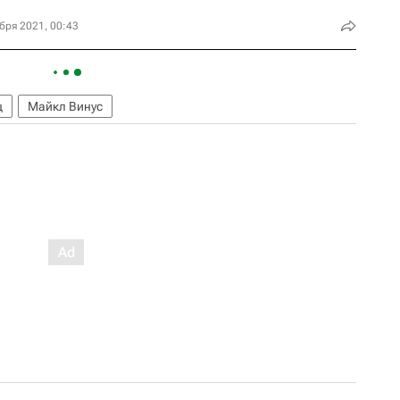
бря 2021, 00:43
ц
Майкл Винус