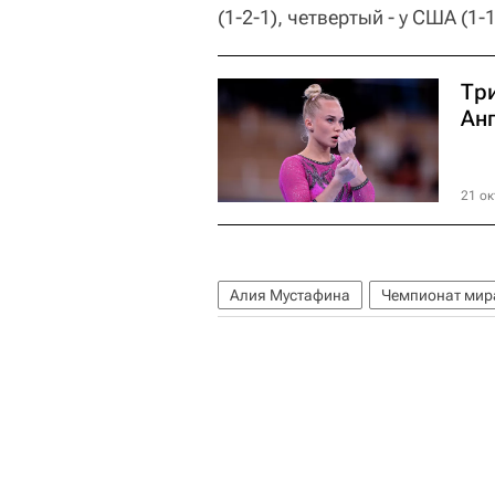
(1-2-1), четвертый - у США (1-1
Тр
Ан
21 ок
Алия Мустафина
Чемпионат мира