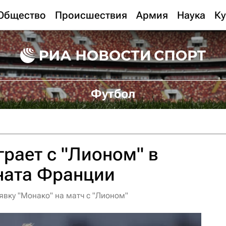
Общество
Происшествия
Армия
Наука
Ку
Футбол
грает с "Лионом" в
ната Франции
явку "Монако" на матч с "Лионом"