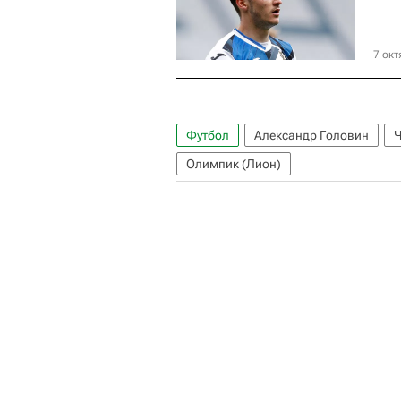
7 окт
Футбол
Александр Головин
Ч
Олимпик (Лион)