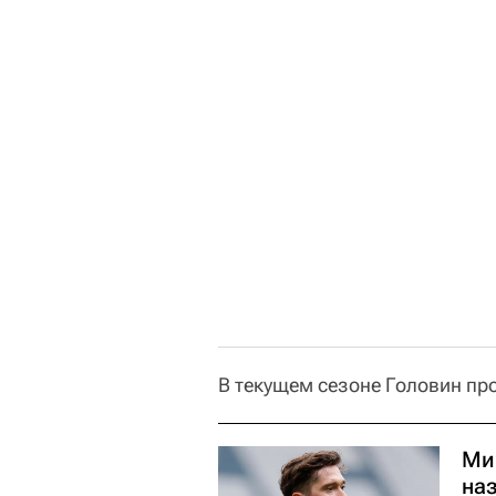
В текущем сезоне Головин про
Ми
на