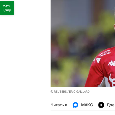
Матч-
центр
© REUTERS / ERIC GAILLARD
Читать в
МАКС
Дзе