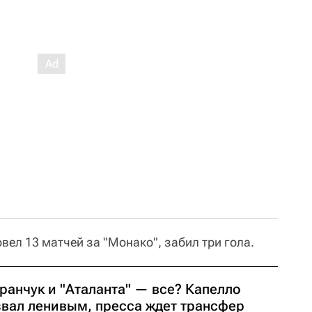
вел 13 матчей за "Монако", забил три гола.
ранчук и "Аталанта" — все? Капелло
звал ленивым, пресса ждет трансфер