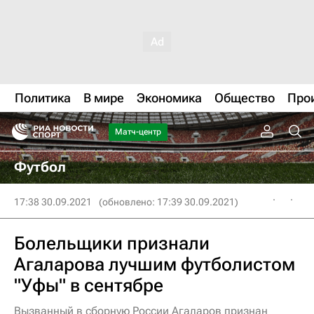
Политика
В мире
Экономика
Общество
Про
Матч-центр
Футбол
17:38 30.09.2021
(обновлено: 17:39 30.09.2021)
Болельщики признали
Агаларова лучшим футболистом
"Уфы" в сентябре
Вызванный в сборную России Агаларов признан