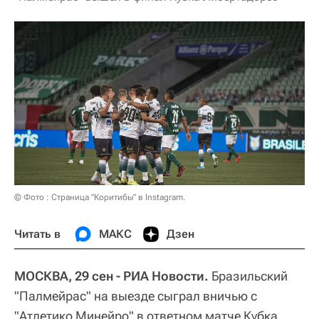
© Фото : Страница "Коритибы" в Instagram.
Читать в
МАКС
Дзен
МОСКВА, 29 сен - РИА Новости.
Бразильский
"Палмейрас" на выезде сыграл вничью с
"Атлетико Минейро" в ответном матче Кубка