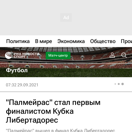
Политика
В мире
Экономика
Общество
Про
Матч-центр
Футбол
07:32 29.09.2021
"Палмейрас" стал первым
финалистом Кубка
Либертадорес
"Палмейрас" вышел в финал Кубка Либертадорес