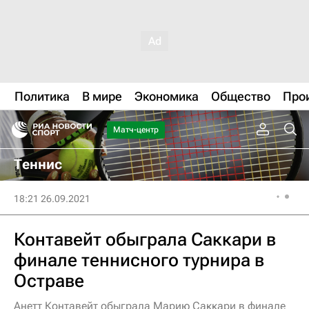
Политика
В мире
Экономика
Общество
Про
Матч-центр
Теннис
18:21 26.09.2021
Контавейт обыграла Саккари в
финале теннисного турнира в
Остраве
Анетт Контавейт обыграла Марию Саккари в финале