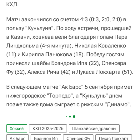
КХЛ.
Матч закончился со счетом 4:3 (0:3, 2:0, 2:0) в
пользу "Куньлуня". По ходу встречи, прошедшей
в Казани, хозяева вели благодаря голам Пера
Линдхольма (4-я минута), Николая Коваленко
(11) и Кирилла Панюкова (18). Победу гостям
принесли шайбы Брэндона Ипа (22), Спенсера
Фу (32), Алекса Рича (42) и Лукаса Локхарта (51).
В следующем матче "Ак Барс" 5 сентября примет
нижегородское "Торпедо", а "Куньлунь" днем
позже также дома сыграет с рижским "Динамо".
Хоккей
КХЛ 2025-2026
Шанхайские драконы
Ак Барс
Брэндон Ип
Спенсер Фу
Лукас Локхарт