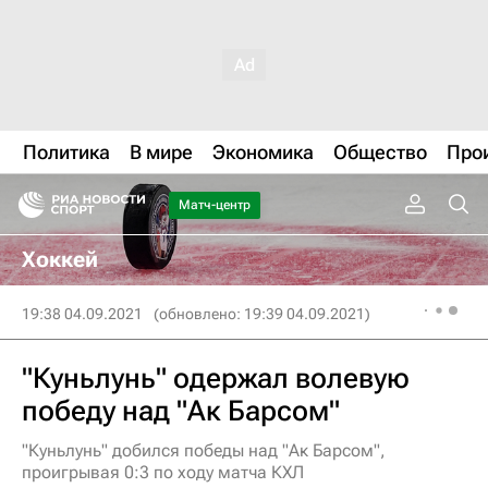
Политика
В мире
Экономика
Общество
Про
Матч-центр
Хоккей
19:38 04.09.2021
(обновлено: 19:39 04.09.2021)
"Куньлунь" одержал волевую
победу над "Ак Барсом"
"Куньлунь" добился победы над "Ак Барсом",
проигрывая 0:3 по ходу матча КХЛ