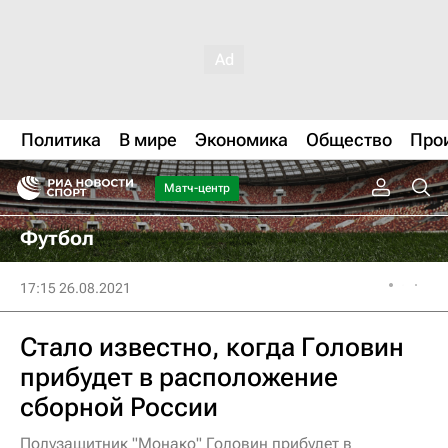
Политика
В мире
Экономика
Общество
Про
Матч-центр
Футбол
17:15 26.08.2021
Стало известно, когда Головин
прибудет в расположение
сборной России
Полузащитник "Монако" Головин прибудет в