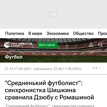
Политика
В мире
Экономика
Общество
Про
Матч-центр
Футбол
21:15 17.08.2021
(обновлено: 22:48 17.08.2021)
"Средненький футболист":
синхронистка Шишкина
сравнила Дзюбу с Ромашиной
"Средненький футболист": синхронистка сравнила