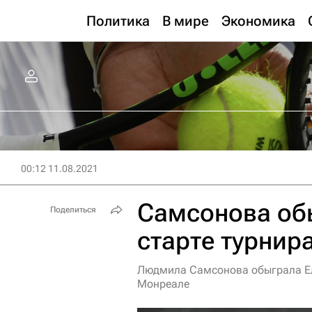
Политика
В мире
Экономика
00:12 11.08.2021
Самсонова об
Поделиться
старте турнир
Людмила Самсонова обыграла Еле
Монреале