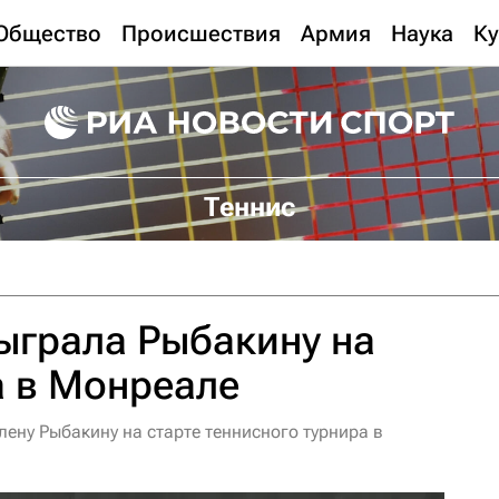
Общество
Происшествия
Армия
Наука
Ку
Теннис
ыграла Рыбакину на
а в Монреале
ну Рыбакину на старте теннисного турнира в