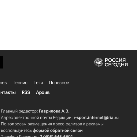
ries
Теннис
Теги
Полезное
нтакты
RSS
Архив
Главный редактор:
Гаврилова А.В.
Адрес электронной почты Редакции:
r-sport.internet@ria.ru
По вопросам размещения пресс-релизов и рекламы
воспользуйтесь
формой обратной связи
Телефон Редакции:
7 (495) 645-6601