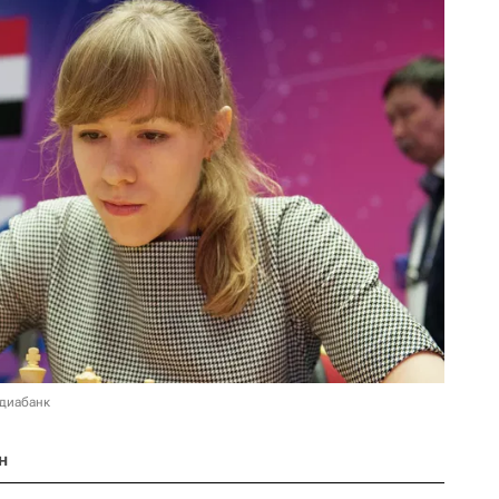
едиабанк
н