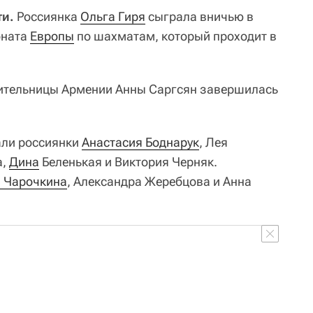
ти.
Россиянка
Ольга Гиря
сыграла вничью в
оната
Европы
по шахматам, который проходит в
вительницы Армении Анны Саргсян завершилась
али россиянки
Анастасия Боднарук
, Лея
а,
Дина
Беленькая и Виктория Черняк.
 Чарочкина
, Александра Жеребцова и Анна