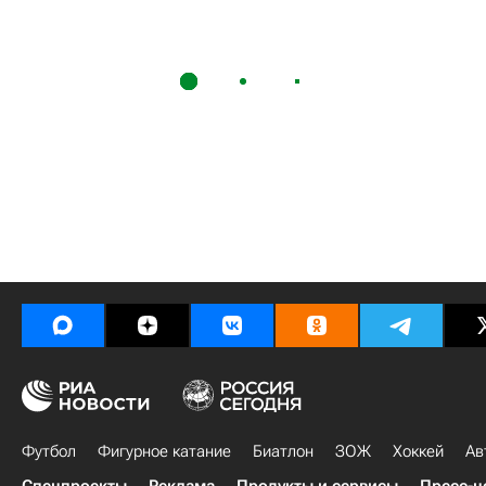
Футбол
Фигурное катание
Биатлон
ЗОЖ
Хоккей
Ав