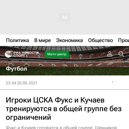
Политика
В мире
Экономика
Общество
Про
Матч-центр
Футбол
23:34 26.06.2021
Игроки ЦСКА Фукс и Кучаев
тренируются в общей группе без
ограничений
Фукс и Кучаев готовятся в общей группе, Щенников,