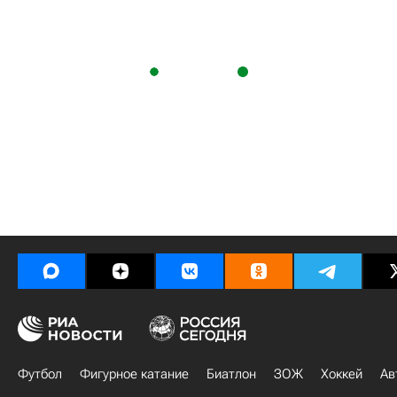
Футбол
Фигурное катание
Биатлон
ЗОЖ
Хоккей
Ав