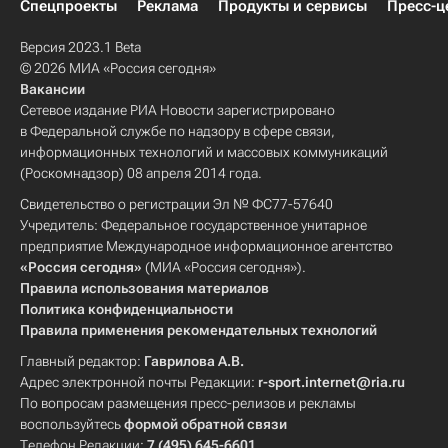
Спецпроекты
Реклама
Продукты и сервисы
Пресс-ц
Версия 2023.1 Beta
© 2026 МИА «Россия сегодня»
Вакансии
Сетевое издание РИА Новости зарегистрировано
в Федеральной службе по надзору в сфере связи,
информационных технологий и массовых коммуникаций
(Роскомнадзор) 08 апреля 2014 года.
Свидетельство о регистрации Эл № ФС77-57640
Учредитель: Федеральное государственное унитарное
предприятие Международное информационное агентство
«Россия сегодня»
(МИА «Россия сегодня»).
Правила использования материалов
Политика конфиденциальности
Правила применения рекомендательных технологий
Главный редактор:
Гаврилова А.В.
Адрес электронной почты Редакции:
r-sport.internet@ria.ru
По вопросам размещения пресс-релизов и рекламы
воспользуйтесь
формой обратной связи
Телефон Редакции:
7 (495) 645-6601