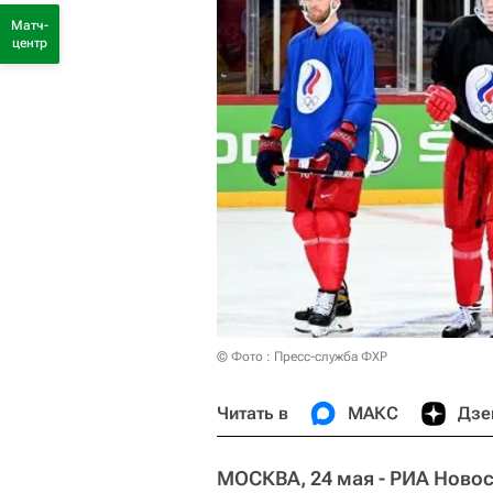
Матч-
центр
© Фото : Пресс-служба ФХР
Читать в
МАКС
Дзе
МОСКВА, 24 мая - РИА Новос