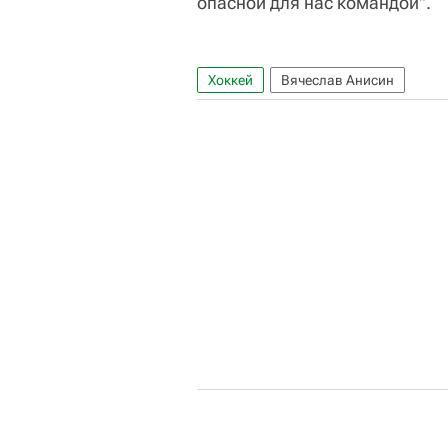
опасной для нас командой".
Хоккей
Вячеслав Анисин