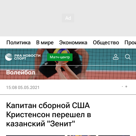
Политика
В мире
Экономика
Общество
Про
Матч-центр
Волейбол
15:08 05.05.2021
Капитан сборной США
Кристенсон перешел в
казанский "Зенит"