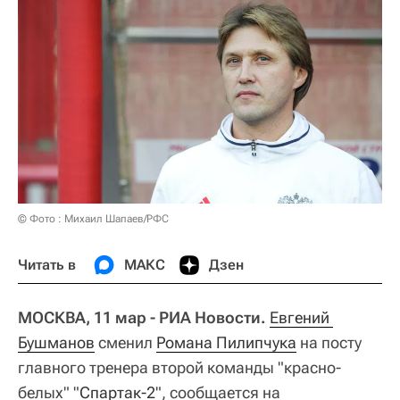
© Фото : Михаил Шапаев/РФС
Читать в
МАКС
Дзен
МОСКВА, 11 мар - РИА Новости.
Евгений 
Бушманов
сменил
Романа Пилипчука
на посту
главного тренера второй команды "красно-
белых" "
Спартак-2
", сообщается на