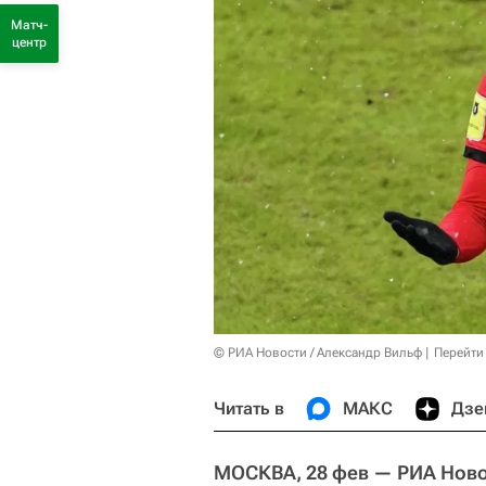
Матч-
центр
© РИА Новости / Александр Вильф
Перейти
Читать в
МАКС
Дзе
МОСКВА, 28 фев — РИА Ново