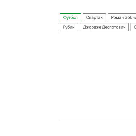
Футбол
Спартак
Роман Зобн
Рубин
Джордже Деспотович