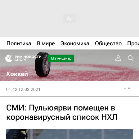
Политика
В мире
Экономика
Общество
Про
Матч-центр
Хоккей
01:42 12.02.2021
СМИ: Пульюярви помещен в
коронавирусный список НХЛ