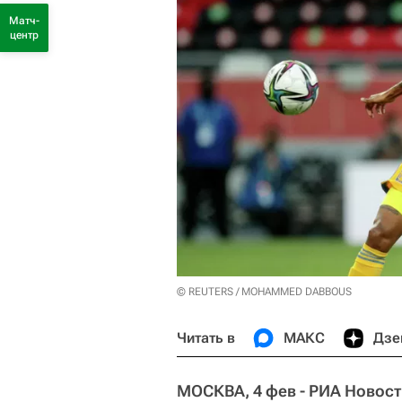
Матч-
центр
© REUTERS / MOHAMMED DABBOUS
Читать в
МАКС
Дзе
МОСКВА, 4 фев - РИА Новост