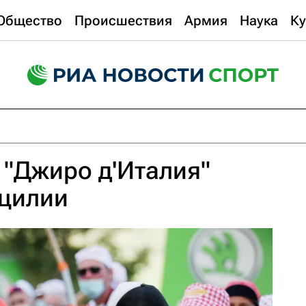
Общество
Происшествия
Армия
Наука
Ку
 "Джиро д'Италия"
ицилии