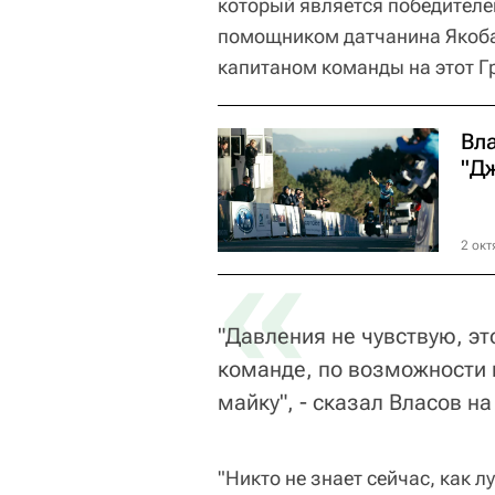
который является победител
помощником датчанина Якоба 
капитаном команды на этот Гр
Вл
"Д
«
2 окт
"Давления не чувствую, э
команде, по возможности 
майку", - сказал Власов н
"Никто не знает сейчас, как 