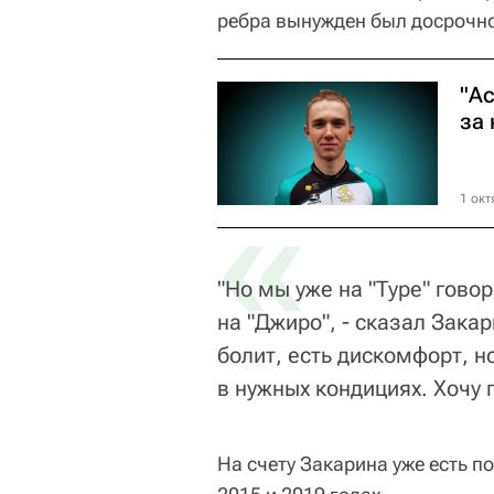
ребра вынужден был досрочно
"А
за
«
1 окт
"Но мы уже на "Туре" говор
на "Джиро", - сказал Зака
болит, есть дискомфорт, н
в нужных кондициях. Хочу 
На счету Закарина уже есть п