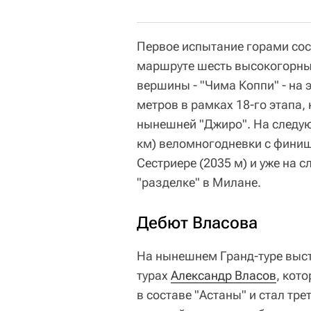
Первое испытание горами сост
маршруте шесть высокогорны
вершины - "Чима Коппи" - на 
метров в рамках 18-го этапа,
нынешней "Джиро". На следую
км) веломногодневки с финиш
Сестриере (2035 м) и уже на 
"разделке" в Милане.
Дебют Власова
На нынешнем Гранд-туре выст
турах
Александр Власов
, кот
в составе "Астаны" и стал тр