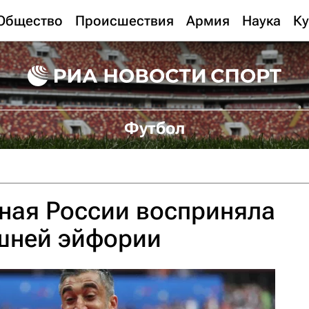
Общество
Происшествия
Армия
Наука
Ку
Футбол
ная России восприняла
ишней эйфории