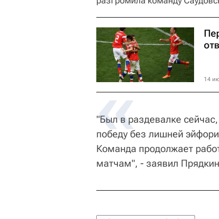
разгромила команду Саудовс
Пе
от
14 ию
"Был в раздевалке сейчас,
победу без лишней эйфории
Команда продолжает работ
матчам", - заявил Прядкин