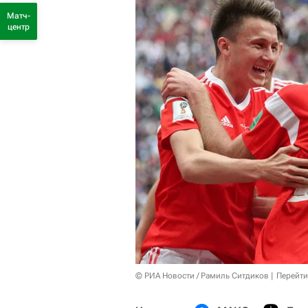
Матч-
центр
© РИА Новости / Рамиль Ситдиков
Перейти