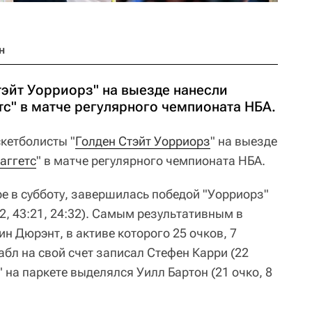
н
тэйт Уорриорз" на выезде нанесли
с" в матче регулярного чемпионата НБА.
кетболисты "
Голден Стэйт Уорриорз
" на выезде
аггетс
" в матче регулярного чемпионата НБА.
е в субботу, завершилась победой "Уорриорз"
32, 43:21, 24:32). Самым результативным в
ин Дюрэнт, в активе которого 25 очков, 7
абл на свой счет записал Стефен Карри (22
" на паркете выделялся Уилл Бартон (21 очко, 8