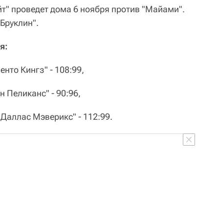
т" проведет дома 6 ноября против "Майами".
Бруклин".
я:
нто Кингз" - 108:99,
 Пеликанс" - 90:96,
Даллас Мэверикс" - 112:99.