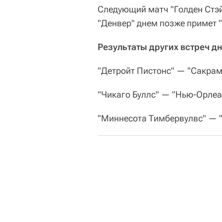
Следующий матч "Голден Стэй
"Денвер" днем позже примет "
Результаты других встреч дн
"Детройт Пистонс" — "Сакраме
"Чикаго Буллс" — "Нью-Орлеан
"Миннесота Тимбервулвс" — "