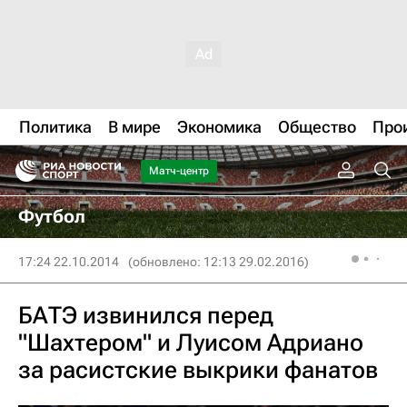
Политика
В мире
Экономика
Общество
Про
Матч-центр
Футбол
17:24 22.10.2014
(обновлено: 12:13 29.02.2016)
БАТЭ извинился перед
"Шахтером" и Луисом Адриано
за расистские выкрики фанатов