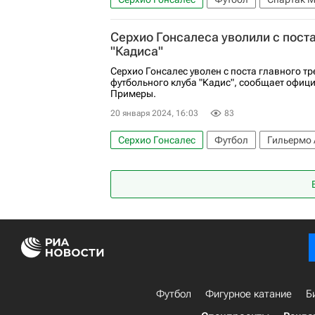
Гильермо Абаскаль
Футбольные трансф
Серхио Гонсалеса уволили с поста
"Кадиса"
Серхио Гонсалес уволен с поста главного т
футбольного клуба "Кадис", сообщает офиц
Примеры.
20 января 2024, 16:03
83
Серхио Гонсалес
Футбол
Гильермо 
Футбол
Фигурное катание
Б