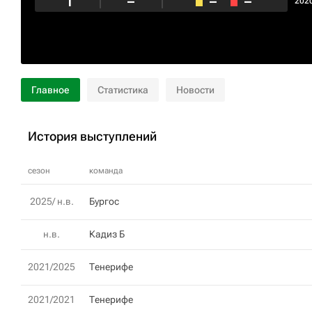
1
–
–
–
202
Главное
Статистика
Новости
История выступлений
сезон
команда
2025/ н.в.
Бургос
н.в.
Кадиз Б
2021/2025
Тенерифе
2021/2021
Тенерифе