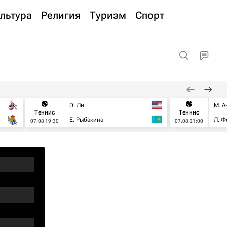
льтура
Религия
Туризм
Спорт
Э. Ли
М. А
Теннис
Теннис
Е. Рыбакина
Л. Ф
07.08 19:30
07.08 21:00