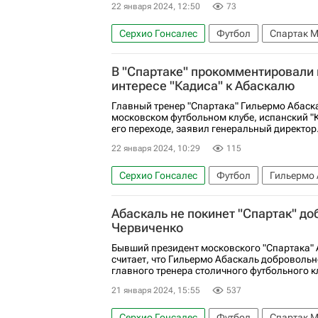
22 января 2024, 12:50
73
Серхио Гонсалес
Футбол
Спартак 
Гильермо Абаскаль
В "Спартаке" прокомментировали
интересе "Кадиса" к Абаскалю
Главный тренер "Спартака" Гильермо Абаск
московском футбольном клубе, испанский "К
его переходе, заявил генеральный директор.
22 января 2024, 10:29
115
Серхио Гонсалес
Футбол
Гильермо 
Абаскаль не покинет "Спартак" до
Червиченко
Бывший президент московского "Спартака"
считает, что Гильермо Абаскаль добровольн
главного тренера столичного футбольного к
21 января 2024, 15:55
537
Серхио Гонсалес
Футбол
Спартак 