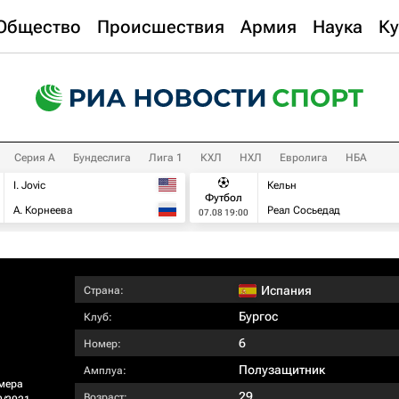
Общество
Происшествия
Армия
Наука
Ку
Серия А
Бундеслига
Лига 1
КХЛ
НХЛ
Евролига
НБА
I. Jovic
Кельн
Футбол
А. Корнеева
Реал Сосьедад
07.08 19:00
Испания
Страна:
Бургос
Клуб:
6
Номер:
Полузащитник
Амплуа:
мера
29
Возраст: