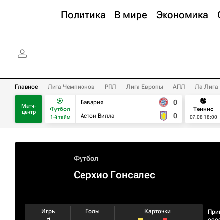
Политика
В мире
Экономика
Главное
Лига Чемпионов
РПЛ
Лига Европы
АПЛ
Ла Лига
0
Бавария
Матч-
Футбол
Теннис
центр
0
Астон Вилла
1-й тайм
07.08 18:00
Футбол
Серхио Гонсалес
Игры
Голы
Карточки
При