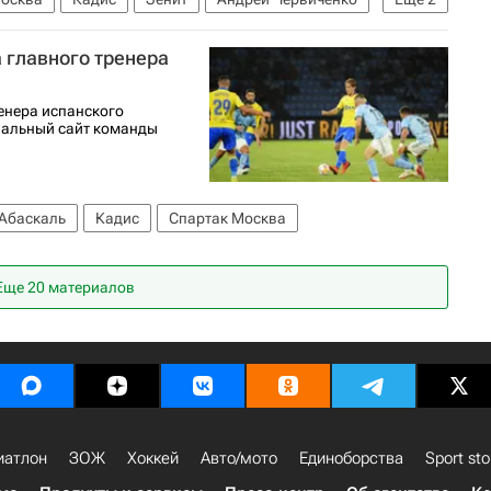
еры и слухи
 главного тренера
ренера испанского
иальный сайт команды
Абаскаль
Кадис
Спартак Москва
Еще 20 материалов
иатлон
ЗОЖ
Хоккей
Авто/мото
Единоборства
Sport sto