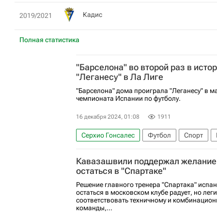
Кадис
2019/2021
Полная статистика
"Барселона" во второй раз в исто
"Леганесу" в Ла Лиге
"Барселона" дома проиграла "Леганесу" в ма
чемпионата Испании по футболу.
16 декабря 2024, 01:08
1911
Серхио Гонсалес
Футбол
Спорт
Чемпионат Испании по футболу
Кавазашвили поддержал желание
остаться в "Спартаке"
Решение главного тренера "Спартака" испа
остаться в московском клубе радует, но ле
соответствовать техничному и комбинацион
команды,...