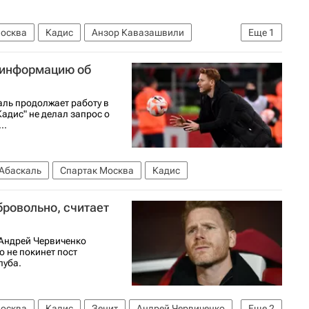
Москва
Кадис
Анзор Кавазашвили
Еще
1
 информацию об
аль продолжает работу в
адис" не делал запрос о
..
Абаскаль
Спартак Москва
Кадис
бровольно, считает
 Андрей Червиченко
о не покинет пост
луба.
Москва
Кадис
Зенит
Андрей Червиченко
Еще
2