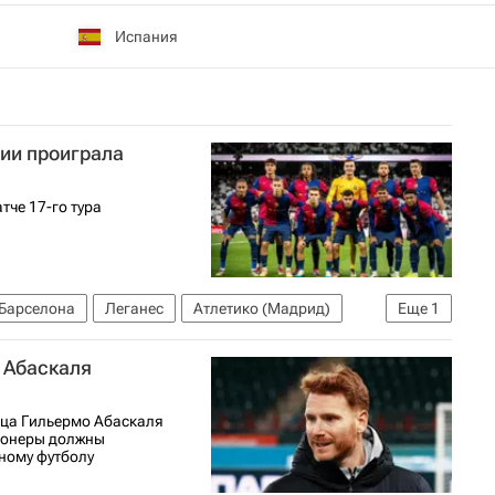
Испания
рии проиграла
тче 17-го тура
Барселона
Леганес
Атлетико (Мадрид)
Еще
1
 Абаскаля
нца Гильермо Абаскаля
гионеры должны
ному футболу