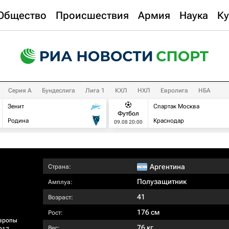
Общество
Происшествия
Армия
Наука
Ку
Серия А
Бундеслига
Лига 1
КХЛ
НХЛ
Евролига
НБА
Зенит
Спартак Москва
Футбол
Родина
Краснодар
09.08 20:00
Аргентина
Страна:
Полузащитник
Амплуа:
41
Возраст:
176 см
Рост:
вропы
76 кг
Вес: