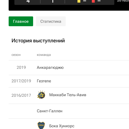
4
1
–
–
2016/2
Главное
Статистика
История выступлений
сезон
команда
2019
Анкарагюджю
2017/2019
Гезтепе
Маккаби Тель-Авив
2016/2017
Санкт-Галлен
Бока Хуниорс