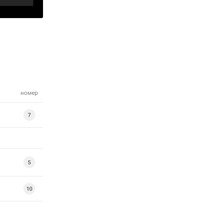
номер
7
5
10