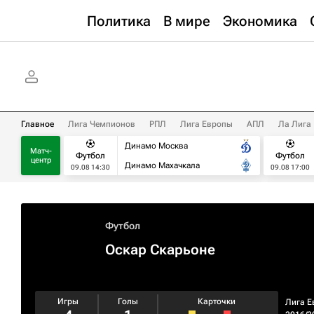
Политика
В мире
Экономика
Главное
Лига Чемпионов
РПЛ
Лига Европы
АПЛ
Ла Лига
Динамо Москва
Матч-
Футбол
Футбол
центр
Динамо Махачкала
09.08 14:30
09.08 17:00
Футбол
Оскар Скарьоне
Игры
Голы
Карточки
Лига Е