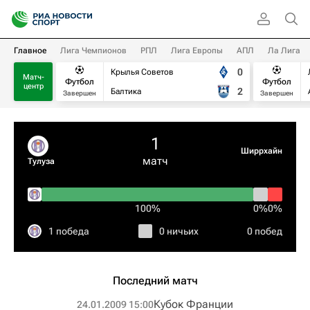
Главное
Лига Чемпионов
РПЛ
Лига Европы
АПЛ
Ла Лига
0
Крылья Советов
Матч-
Футбол
Футбол
центр
2
Балтика
Завершен
Завершен
1
Ширрхайн
матч
Тулуза
100%
0%
0%
1 победа
0 ничьих
0 побед
Последний матч
Кубок Франции
24.01.2009 15:00