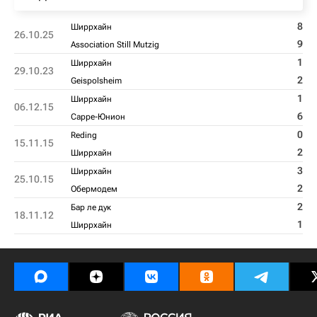
8
Ширрхайн
26.10.25
9
Association Still Mutzig
1
Ширрхайн
29.10.23
2
Geispolsheim
1
Ширрхайн
06.12.15
6
Сарре-Юнион
0
Reding
15.11.15
2
Ширрхайн
3
Ширрхайн
25.10.15
2
Обермодем
2
Бар ле дук
18.11.12
1
Ширрхайн