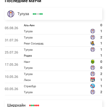
Последние матчи
Тулуза
0
Аль-Аин
05.08.26
1
Тулуза
2
Тулуза
31.07.26
1
Реал Сосьедад
1
Тулуза
25.07.26
1
Родез
0
Нант
17.05.26
0
Тулуза
2
Тулуза
10.05.26
1
Лион
1
Страсбур
03.05.26
2
Тулуза
Ширрхайн