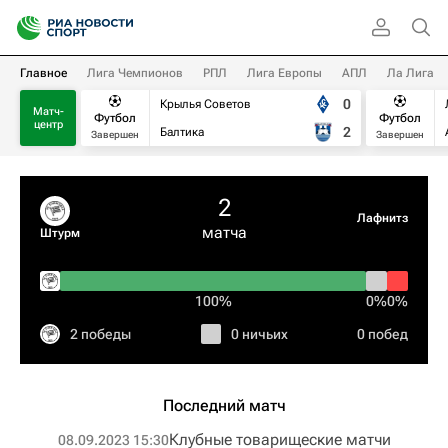
Главное
Лига Чемпионов
РПЛ
Лига Европы
АПЛ
Ла Лига
0
Крылья Советов
Матч-
Футбол
Футбол
центр
2
Балтика
Завершен
Завершен
2
Лафнитз
матча
Штурм
100%
0%
0%
2 победы
0 ничьих
0 побед
Последний матч
Клубные товарищеские матчи
08.09.2023 15:30