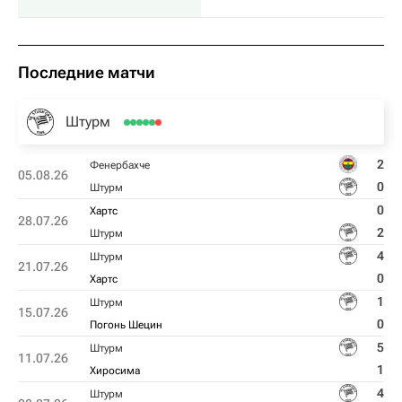
Последние матчи
Штурм
2
Фенербахче
05.08.26
0
Штурм
0
Хартс
28.07.26
2
Штурм
4
Штурм
21.07.26
0
Хартс
1
Штурм
15.07.26
0
Погонь Шецин
5
Штурм
11.07.26
1
Хиросима
4
Штурм