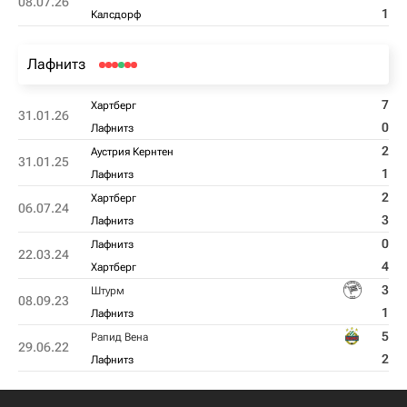
08.07.26
1
Калсдорф
Лафнитз
7
Хартберг
31.01.26
0
Лафнитз
2
Аустрия Кернтен
31.01.25
1
Лафнитз
2
Хартберг
06.07.24
3
Лафнитз
0
Лафнитз
22.03.24
4
Хартберг
3
Штурм
08.09.23
1
Лафнитз
5
Рапид Вена
29.06.22
2
Лафнитз