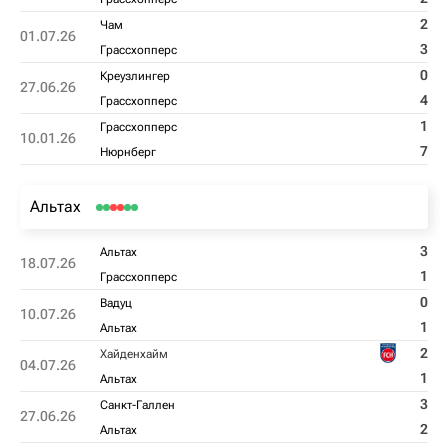
2
Чам
01.07.26
3
Грассхопперс
0
Креузлингер
27.06.26
4
Грассхопперс
1
Грассхопперс
10.01.26
7
Нюрнберг
Альтах
3
Альтах
18.07.26
1
Грассхопперс
0
Вадуц
10.07.26
1
Альтах
2
Хайденхайм
04.07.26
1
Альтах
3
Санкт-Галлен
27.06.26
2
Альтах