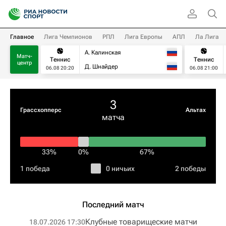
Главное
Лига Чемпионов
РПЛ
Лига Европы
АПЛ
Ла Лига
А. Калинская
Матч-
Теннис
Теннис
центр
Д. Шнайдер
06.08 20:20
06.08 21:00
3
Грассхопперс
Альтах
матча
33%
0%
67%
1 победа
0 ничьих
2 победы
Последний матч
Клубные товарищеские матчи
18.07.2026 17:30