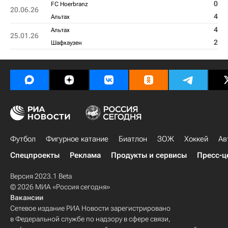
0
FC Hoerbranz
20.06.26
4
Альтах
4
Альтах
25.01.26
2
Шафхаузен
Футбол
Фигурное катание
Биатлон
ЗОЖ
Хоккей
Ав
Спецпроекты
Реклама
Продукты и сервисы
Пресс-ц
Версия 2023.1 Beta
© 2026 МИА «Россия сегодня»
Вакансии
Сетевое издание РИА Новости зарегистрировано
в Федеральной службе по надзору в сфере связи,