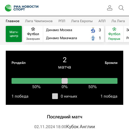
Главное
Лига Чемпионов
РПЛ
Лига Европы
АПЛ
Ла Лига
3
Динамо Москва
З
Матч-
Футбол
Футбол
центр
1
Динамо Махачкала
Р
Завершен
Перерыв
2
Рочдейл
Бромли
матча
50%
0%
50%
1 победа
0 ничьих
1 победа
Последний матч
Кубок Англии
02.11.2024 18:00