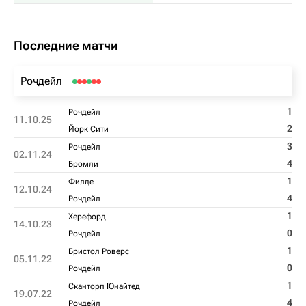
Последние матчи
Рочдейл
1
Рочдейл
11.10.25
2
Йорк Сити
3
Рочдейл
02.11.24
4
Бромли
1
Филде
12.10.24
4
Рочдейл
1
Херефорд
14.10.23
0
Рочдейл
1
Бристол Роверс
05.11.22
0
Рочдейл
1
Сканторп Юнайтед
19.07.22
4
Рочдейл