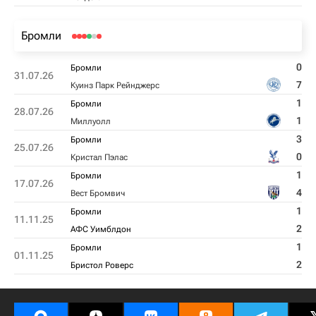
Бромли
0
Бромли
31.07.26
7
Куинз Парк Рейнджерс
1
Бромли
28.07.26
1
Миллуолл
3
Бромли
25.07.26
0
Кристал Пэлас
1
Бромли
17.07.26
4
Вест Бромвич
1
Бромли
11.11.25
2
АФС Уимблдон
1
Бромли
01.11.25
2
Бристол Роверс