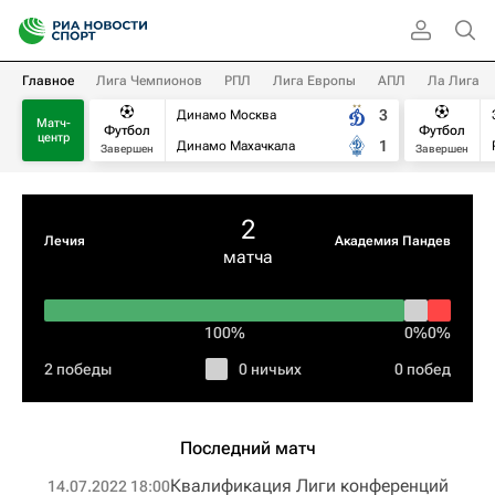
Главное
Лига Чемпионов
РПЛ
Лига Европы
АПЛ
Ла Лига
3
Динамо Москва
Матч-
Футбол
Футбол
центр
1
Динамо Махачкала
Завершен
Завершен
2
Лечия
Академия Пандев
матча
100%
0%
0%
2 победы
0 ничьих
0 побед
Последний матч
Квалификация Лиги конференций
14.07.2022 18:00