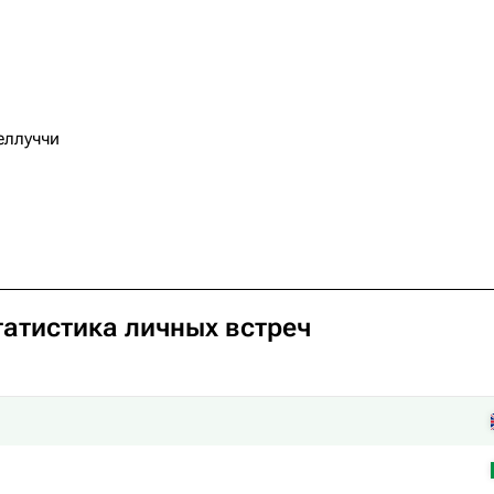
еллуччи
татистика личных встреч