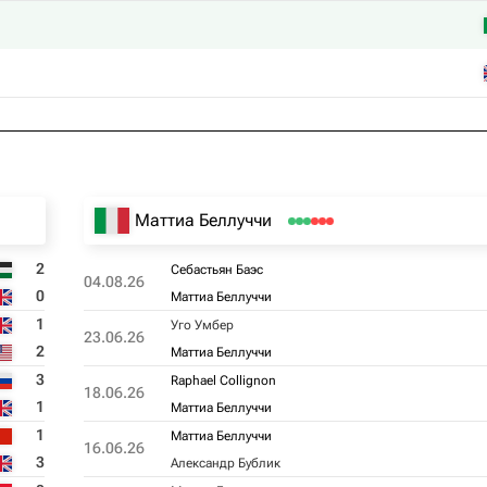
Маттиа Беллуччи
2
Себастьян Баэс
04.08.26
0
Маттиа Беллуччи
1
Уго Умбер
23.06.26
2
Маттиа Беллуччи
3
Raphael Collignon
18.06.26
1
Маттиа Беллуччи
1
Маттиа Беллуччи
16.06.26
3
Александр Бублик