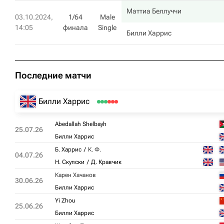
Маттиа Беллуччи
03.10.2024,
1/64
Male
14:05
финала
Single
Билли Харрис
Последние матчи
Билли Харрис
Abedallah Shelbayh
25.07.26
Билли Харрис
Б. Харрис
К. Ф.
04.07.26
Н. Скупски
Д. Кравчик
Карен Хачанов
30.06.26
Билли Харрис
Yi Zhou
25.06.26
Билли Харрис