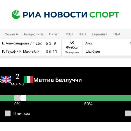
Серия А
Бундеслига
Лига 1
КХЛ
НХЛ
Евролига
НБА
6
3
9
Е. Александрова
Г. Дабровски
Аякс
Футбол
3
6
11
К. Гауфф
К. Макнейли
Шелбурн
Завершен
2
с
Маттиа Беллуччи
матча
0%
50%
0 ничьих