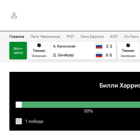
Главное
Лига Чемпионов
РПЛ
Лига Европы
АПЛ
Ла Лига
3
3
А. Калинская
Матч-
Теннис
Теннис
центр
6
6
Д. Шнайдер
Завершен
Завершен
Билли Харри
50%
1 победа