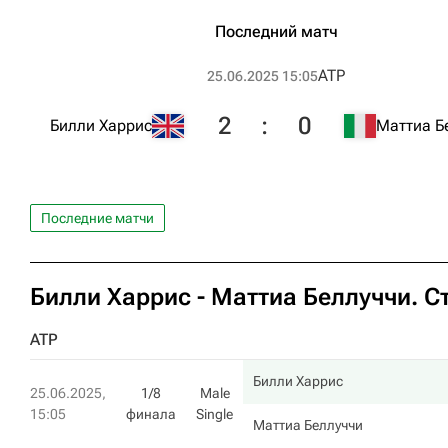
Последний матч
ATP
25.06.2025 15:05
2
:
0
Билли Харрис
Маттиа Б
Последние матчи
Билли Харрис
-
Маттиа Беллуччи
. С
ATP
Билли Харрис
25.06.2025,
1/8
Male
15:05
финала
Single
Маттиа Беллуччи