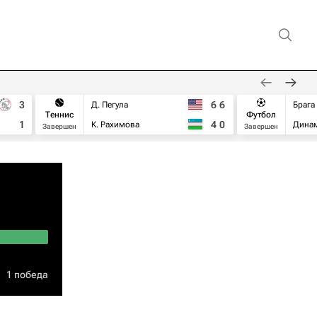
3
6
6
Д. Пегула
Брага
Теннис
Футбол
1
4
0
К. Рахимова
Дина
Завершен
Завершен
1 победа