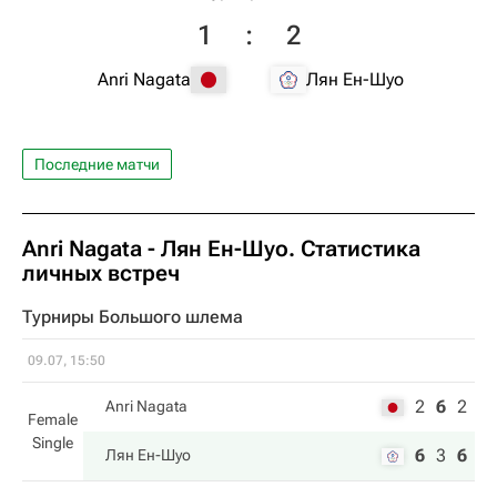
1
:
2
Anri Nagata
Лян Ен-Шуо
Последние матчи
Anri Nagata
-
Лян Ен-Шуо
. Статистика
личных встреч
Турниры Большого шлема
09.07, 15:50
2
6
2
Anri Nagata
Female
Single
6
3
6
Лян Ен-Шуо