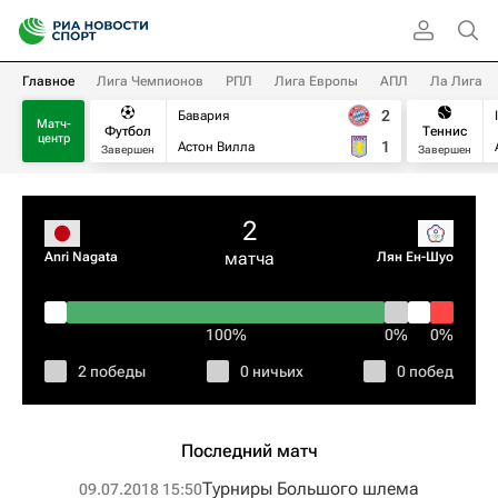
Главное
Лига Чемпионов
РПЛ
Лига Европы
АПЛ
Ла Лига
2
Бавария
Матч-
Футбол
Теннис
центр
1
Астон Вилла
Завершен
Завершен
2
матча
Anri Nagata
Лян Ен-Шуо
100%
0%
0%
2 победы
0 ничьих
0 побед
Последний матч
Турниры Большого шлема
09.07.2018 15:50