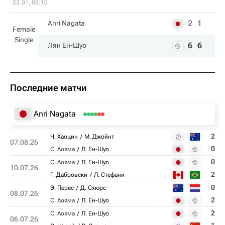
23.01, 05:10
2
1
Anri Nagata
Female
Single
6
6
Лян Ен-Шуо
Последние матчи
Anri Nagata
2
Ч. Хаоцин
М. Джойнт
07.08.26
0
С. Аояма
Л. Ен-Шуо
0
С. Аояма
Л. Ен-Шуо
10.07.26
2
Г. Дабровски
Л. Стефани
0
Э. Перес
Д. Схюрс
08.07.26
2
С. Аояма
Л. Ен-Шуо
2
С. Аояма
Л. Ен-Шуо
06.07.26