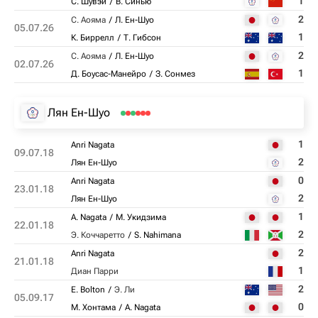
1
С. Шувэй
В. Синью
2
С. Аояма
Л. Ен-Шуо
05.07.26
1
К. Биррелл
Т. Гибсон
2
С. Аояма
Л. Ен-Шуо
02.07.26
1
Д. Боусас-Манейро
З. Сонмез
Лян Ен-Шуо
1
Anri Nagata
09.07.18
2
Лян Ен-Шуо
0
Anri Nagata
23.01.18
2
Лян Ен-Шуо
1
A. Nagata
М. Укидзима
22.01.18
2
Э. Коччаретто
S. Nahimana
2
Anri Nagata
21.01.18
1
Диан Парри
2
E. Bolton
Э. Ли
05.09.17
0
М. Хонтама
A. Nagata