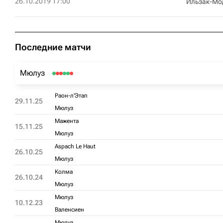
26.10.2019 17:00
Ильзак-Мо
Последние матчи
Мюлуз
Раон-л'Этап
29.11.25
Мюлуз
Мажента
15.11.25
Мюлуз
Aspach Le Haut
26.10.25
Мюлуз
Колма
26.10.24
Мюлуз
Мюлуз
10.12.23
Валенсиен
Мюлуз