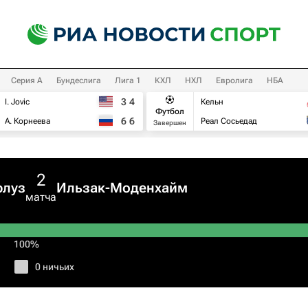
Серия А
Бундеслига
Лига 1
КХЛ
НХЛ
Евролига
НБА
3
4
I. Jovic
Кельн
Футбол
6
6
А. Корнеева
Реал Сосьедад
Завершен
2
луз
Ильзак-Моденхайм
матча
100%
0 ничьих