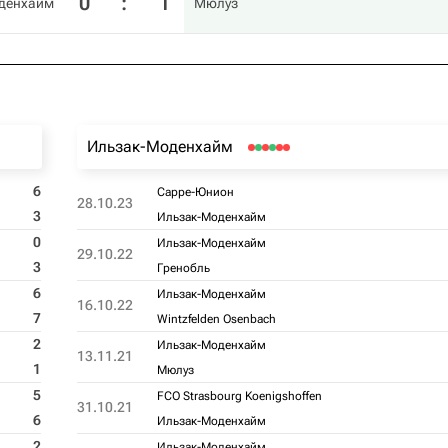
0
:
1
денхайм
Мюлуз
Ильзак-Моденхайм
6
Сарре-Юнион
28.10.23
3
Ильзак-Моденхайм
0
Ильзак-Моденхайм
29.10.22
3
Гренобль
6
Ильзак-Моденхайм
16.10.22
7
Wintzfelden Osenbach
2
Ильзак-Моденхайм
13.11.21
1
Мюлуз
5
FCO Strasbourg Koenigshoffen
31.10.21
6
Ильзак-Моденхайм
2
Ильзак-Моденхайм