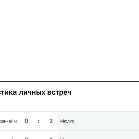
тика личных встреч
0
:
2
денхайм
Мюлуз