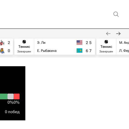
2
2
5
Э. Ли
М. Ан
Теннис
Теннис
0
6
7
Е. Рыбакина
Л. Фе
Завершен
Завершен
0%
0%
0 побед