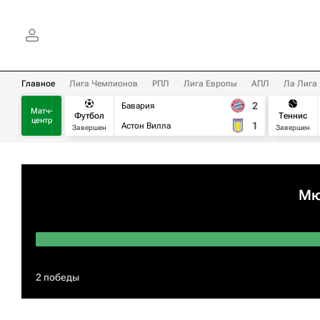
Главное
Лига Чемпионов
РПЛ
Лига Европы
АПЛ
Ла Лига
2
Бавария
Матч-
Футбол
Теннис
центр
1
Астон Вилла
Завершен
Завершен
Мю
2 победы