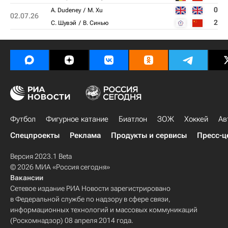
0
A. Dudeney
M. Xu
02.07.26
2
С. Шувэй
В. Синью
Футбол
Фигурное катание
Биатлон
ЗОЖ
Хоккей
Ав
Спецпроекты
Реклама
Продукты и сервисы
Пресс-ц
Версия 2023.1 Beta
© 2026 МИА «Россия сегодня»
Вакансии
Сетевое издание РИА Новости зарегистрировано
в Федеральной службе по надзору в сфере связи,
информационных технологий и массовых коммуникаций
(Роскомнадзор) 08 апреля 2014 года.