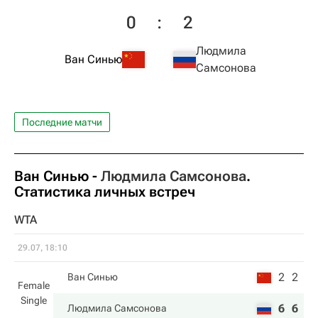
0
:
2
Людмила
Ван Синью
Самсонова
Последние матчи
Ван Синью
-
Людмила Самсонова
.
Статистика личных встреч
WTA
29.07, 18:10
2
2
Ван Синью
Female
Single
6
6
Людмила Самсонова