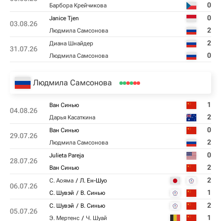
0
Барбора Крейчикова
0
Janice Tjen
03.08.26
2
Людмила Самсонова
2
Диана Шнайдер
31.07.26
0
Людмила Самсонова
Людмила Самсонова
1
Ван Синью
04.08.26
2
Дарья Касаткина
0
Ван Синью
29.07.26
2
Людмила Самсонова
0
Julieta Pareja
28.07.26
2
Ван Синью
2
С. Аояма
Л. Ен-Шуо
06.07.26
1
С. Шувэй
В. Синью
2
С. Шувэй
В. Синью
05.07.26
1
Э. Мертенс
Ч. Шуай