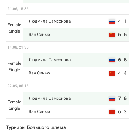
21.06, 15:35
4
1
Людмила Самсонова
Female
Single
6
6
Ван Синью
14.08, 21:35
6
6
Людмила Самсонова
Female
Single
4
4
Ван Синью
22.09, 08:15
7
6
Людмила Самсонова
Female
Single
6
3
Ван Синью
Турниры Большого шлема