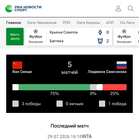
Главное
Лига Чемпионов
РПЛ
Лига Европы
АПЛ
Ла Лига
0
Крылья Советов
Матч-
Футбол
Футбол
центр
2
Балтика
Завершен
Завершен
5
матчей
Ван Синью
Людмила Самсонова
75%
0%
25%
3 победы
0 ничьих
1 победа
Последний матч
WTA
29.07.2026 18:10