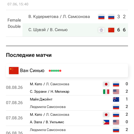
07.06, 15:40
3
2
В. Кудерметова
Л. Самсонова
Female
Double
6
6
С. Шувэй
В. Синью
Последние матчи
Ван Синью
0
М. Като
Л. Самсонова
08.08.26
2
С. Эррани
Н. Меликар
1
Майя Джойнт
07.08.26
2
Людмила Самсонова
2
М. Като
Л. Самсонова
07.08.26
0
А. Эала
В. Уильямс
2
Людмила Самсонова
06.08.26